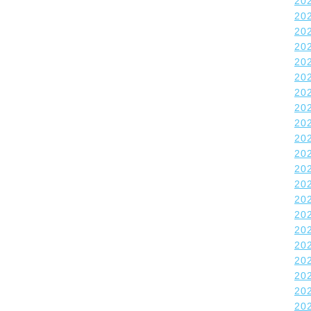
20
20
20
20
20
20
20
20
20
20
20
20
20
20
20
20
20
20
20
20
20