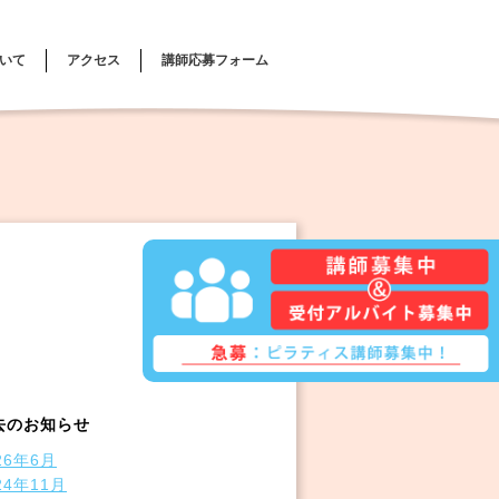
いて
アクセス
講師応募フォーム
去のお知らせ
26年6月
24年11月