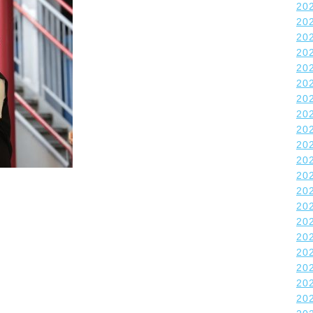
20
20
20
20
20
20
20
20
20
20
20
20
20
20
20
20
20
20
20
20