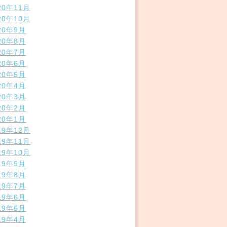
20年11月
20年10月
20年9月
20年8月
20年7月
20年6月
20年5月
20年4月
20年3月
20年2月
20年1月
19年12月
19年11月
19年10月
19年9月
19年8月
19年7月
19年6月
19年5月
19年4月