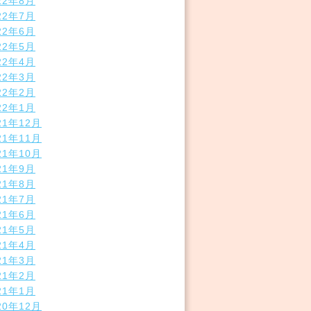
22年8月
22年7月
22年6月
22年5月
22年4月
22年3月
22年2月
22年1月
21年12月
21年11月
21年10月
21年9月
21年8月
21年7月
21年6月
21年5月
21年4月
21年3月
21年2月
21年1月
20年12月